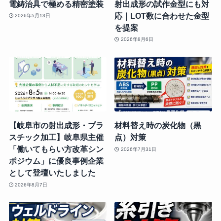
電鋳治具で極める精密塗装
射出成形の試作金型にも対
応｜LOT数に合わせた金型
2026年5月13日
を提案
2026年8月6日
【岐阜市の射出成形・プラ
材料替え時の炭化物（黒
スチック加工】岐阜県主催
点）対策
「働いてもらい方改革シン
2026年7月31日
ポジウム」に優良事例企業
として登壇いたしました
2026年8月7日